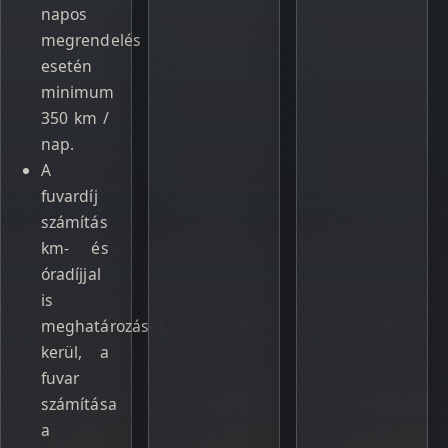
napos
megrendelés
esetén
minimum
350 km /
nap.
A
fuvardíj
számítás
km- és
óradíjjal
is
meghatározásra
kerül, a
fuvar
számítása
a