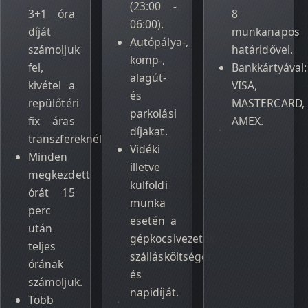
(23:00 -
3+1 óra
8
06:00).
díját
munkanapos
Autópálya-,
számoljuk
határidővel.
komp-,
fel,
Bankkártyával:
alagút-
kivétel a
VISA,
és
repülőtéri
MASTERCARD,
parkolási
fix áras
AMEX.
díjakat.
transzfereknél.
Vidéki
Minden
illetve
megkezdett
külföldi
órát 15
munka
perc
esetén a
után
gépkocsivezetők
teljes
szállásköltségét
órának
és
számoljuk.
napidíját.
Több