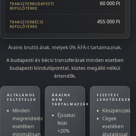
60 000 Ft
455 000 Ft
Áraink bruttó árak, melyek 0% ÁFÁ-t tartalmaznak.
A budapesti és bécsi transzferárak minden esetben
budapesti kiindulóponttal, köztes megálló nélkül
értendők.
ÁLTALÁNOS
ÁRAINK
FIZETÉSI
FELTÉTELEK
NEM
LEHETŐSÉGEK
TARTALMAZZÁK
Minden
Készpénzzel.
Éjszakai
megrendelés
Cégek
felár
esetében
esetében
+20%
minimálisan
átutalással