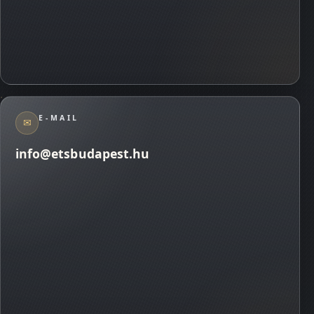
E-MAIL
✉
info@etsbudapest.hu