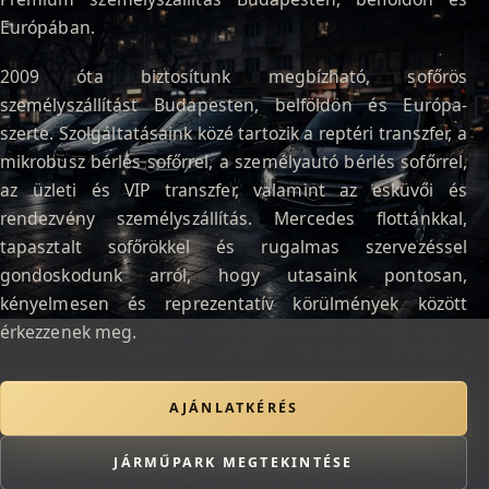
Európában.
2009 óta biztosítunk megbízható, sofőrös
személyszállítást Budapesten, belföldön és Európa-
szerte. Szolgáltatásaink közé tartozik a reptéri transzfer, a
mikrobusz bérlés sofőrrel, a személyautó bérlés sofőrrel,
az üzleti és VIP transzfer, valamint az esküvői és
rendezvény személyszállítás. Mercedes flottánkkal,
tapasztalt sofőrökkel és rugalmas szervezéssel
gondoskodunk arról, hogy utasaink pontosan,
kényelmesen és reprezentatív körülmények között
érkezzenek meg.
AJÁNLATKÉRÉS
JÁRMŰPARK MEGTEKINTÉSE