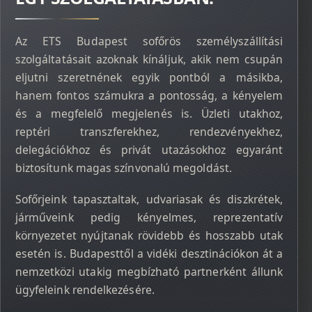
Az ETS Budapest sofőrös személyszállítási
szolgáltatásait azoknak kínáljuk, akik nem csupán
eljutni szeretnének egyik pontból a másikba,
hanem fontos számukra a pontosság, a kényelem
és a megfelelő megjelenés is. Üzleti utakhoz,
reptéri transzferekhez, rendezvényekhez,
delegációkhoz és privát utazásokhoz egyaránt
biztosítunk magas színvonalú megoldást.
Sofőrjeink tapasztaltak, udvariasak és diszkrétek,
járműveink pedig kényelmes, reprezentatív
környezetet nyújtanak rövidebb és hosszabb utak
esetén is. Budapesttől a vidéki desztinációkon át a
nemzetközi utakig megbízható partnerként állunk
ügyfeleink rendelkezésére.