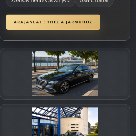
Szénsavmentes ásványvíz
USB‑C töltők
ÁRAJÁNLAT EHHEZ A JÁRMŰHÖZ