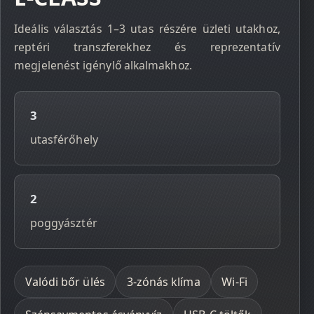
Ideális választás 1–3 utas részére üzleti utakhoz,
reptéri transzferekhez és reprezentatív
megjelenést igénylő alkalmakhoz.
3
utasférőhely
2
poggyásztér
Valódi bőr ülés
3-zónás klíma
Wi‑Fi