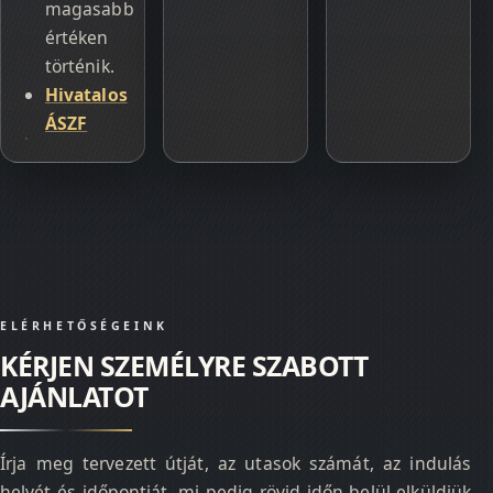
magasabb
értéken
történik.
Hivatalos
ÁSZF
ELÉRHETŐSÉGEINK
KÉRJEN SZEMÉLYRE SZABOTT
AJÁNLATOT
Írja meg tervezett útját, az utasok számát, az indulás
helyét és időpontját, mi pedig rövid időn belül elküldjük