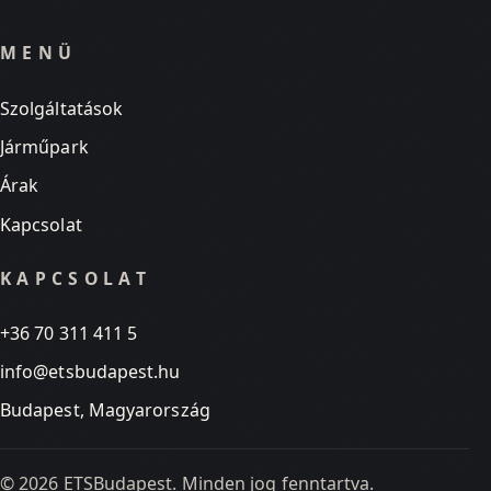
MENÜ
Szolgáltatások
Járműpark
Árak
Kapcsolat
KAPCSOLAT
+36 70 311 411 5
info@etsbudapest.hu
Budapest, Magyarország
©
2026
ETSBudapest. Minden jog fenntartva.