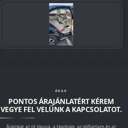
ÁRAK
PONTOS ÁRAJÁNLATÉRT KÉREM
VEGYE FEL VELÜNK A KAPCSOLATOT.
Árainkat az út típusa, a távolság, az időtartam és az