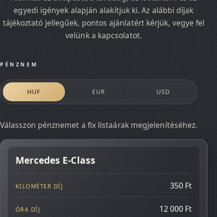
egyedi igények alapján alakítjuk ki. Az alábbi díjak
tájékoztató jellegűek, pontos ajánlatért kérjük, vegye fel
velünk a kapcsolatot.
PÉNZNEM
HUF
EUR
USD
Válasszon pénznemet a fix listaárak megjelenítéséhez.
Mercedes E-Class
AUTÓ
350 Ft
KILOMÉTER DÍJ
12 000 Ft