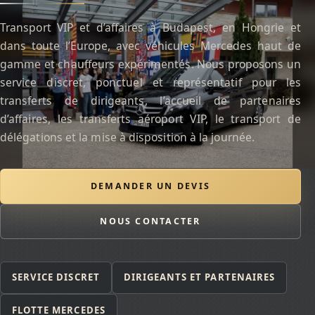
Transport VIP et d’affaires à Budapest, en Hongrie et
dans toute l’Europe, avec véhicules Mercedes haut de
gamme et chauffeurs expérimentés. Nous proposons un
service discret, ponctuel et représentatif pour les
transferts de dirigeants, l’accueil de partenaires
d’affaires, les transferts aéroport VIP, le transport de
délégations et la mise à disposition à la journée.
DEMANDER UN DEVIS
NOUS CONTACTER
SERVICE DISCRET
DIRIGEANTS ET PARTENAIRES
FLOTTE MERCEDES