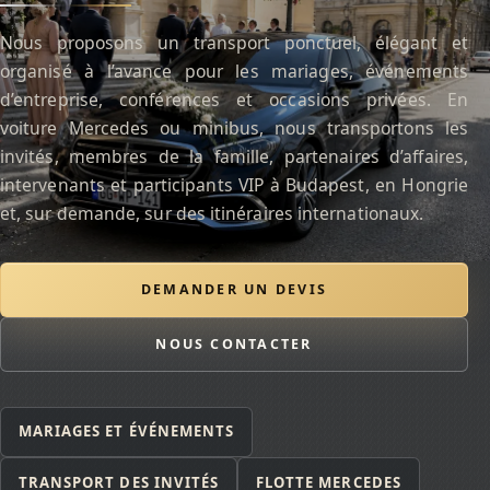
Nous proposons un transport ponctuel, élégant et
organisé à l’avance pour les mariages, événements
d’entreprise, conférences et occasions privées. En
voiture Mercedes ou minibus, nous transportons les
invités, membres de la famille, partenaires d’affaires,
intervenants et participants VIP à Budapest, en Hongrie
et, sur demande, sur des itinéraires internationaux.
DEMANDER UN DEVIS
NOUS CONTACTER
MARIAGES ET ÉVÉNEMENTS
TRANSPORT DES INVITÉS
FLOTTE MERCEDES